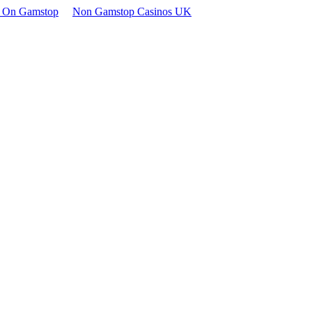
t On Gamstop
Non Gamstop Casinos UK