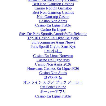
Best Non Gamstop Casinos
Casino Not On Gamstop
Best Non Gamstop Casinos
Non Gamstop Casino
Casino Non Aams
Casino En Ligne Fiable
Casino En Ligne
Sites De Paris Sportifs Autorisés En Belgique
Top 10 Casino En Ligne Belgique
Siti Scommesse Aams Nuovi
Paris Sportif Crypto Sans Kyc
FM 카지노
Casino En Ligne Nouveau
Casino En Ligne Avis
Casino Non Aams 2026
Nouveaux Casinos En Ligne 2026
Casino Non Aams
코인카지노
オンライン カジノ ブック メーカー
Siti Poker Online
ポーカーアプリ
Casino En Ligne Fiable